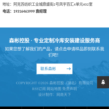
地址：阿克苏纺织工业城鼎盛街
号凤宇百汇
单元
室
2
4
402
电话：
袁经理
19316463999
森彬控股 · 专业定制冷库安装建设服务商
如果您想了解我们的产品，请点击申请样品即刻联系我
们吧！
联系森彬
COPYRIGHT ©2026 森彬控股（湖北）有限公司
RSS订阅
网站地图
免责声明
设计制作：网商天下