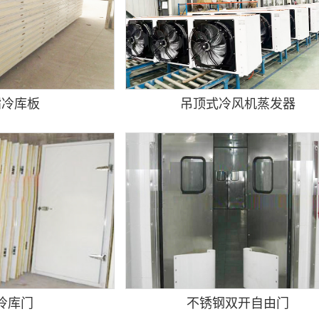
酯冷库板
吊顶式冷风机蒸发器
冷库门
不锈钢双开自由门