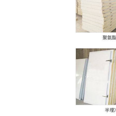
聚氨
半埋