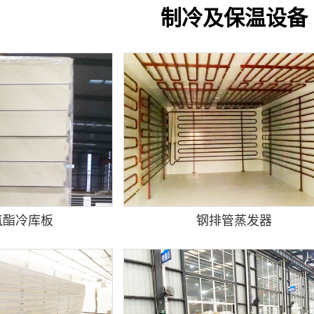
制冷及保温设备
氨酯冷库板
钢排管蒸发器