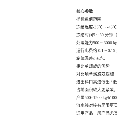
核心参数
指标
数值范围
冻结温度
-35℃ ~ -
冻结时间
5 ~ 30 
处理能力
500 ~ 3000 kg
运行电费
约 0.1 ~ 0.1
箱体温差
≤ ±2℃
相比单螺旋的优势
对比项
单螺旋
双螺旋
进出料口
高进低出 / 
占地面积
较大
更紧凑
产量
500~1500 kg/h
100
流水线对接
有局限
更
适用产品
一般产品
尤