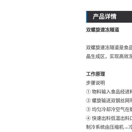
产品详情
双螺旋速冻隧道
双螺旋速冻隧道是食
晶生成区，实现高效
工作原理
步骤
说明
① 物料输入
食品经进
② 螺旋输送
双钢丝网
③ 均匀冷却
冷空气在
④ 快速出料
低温出料
制冷系统由压缩机→