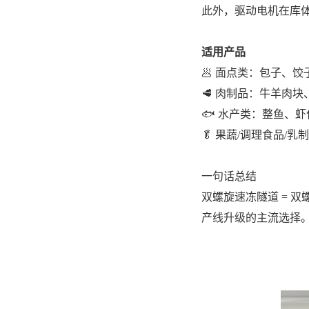
此外，驱动电机在库
适用产品
🥟 面点类：包子、
🥩 肉制品：牛羊肉
🐟 水产类：整鱼、
🥬 果蔬/调理食品/乳
一句话总结
双螺旋速冻隧道 = 
产线升级的主流选择