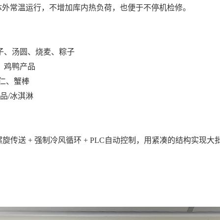
体外常温运行，不增加库内热负荷，也便于不停机检修。
饺子、汤圆、烧麦、粽子
块、鸡鸭产品
虾仁、蟹棒
制品/冰淇淋
双螺旋传送 + 强制冷风循环 + PLC自动控制，用紧凑的结构实
。