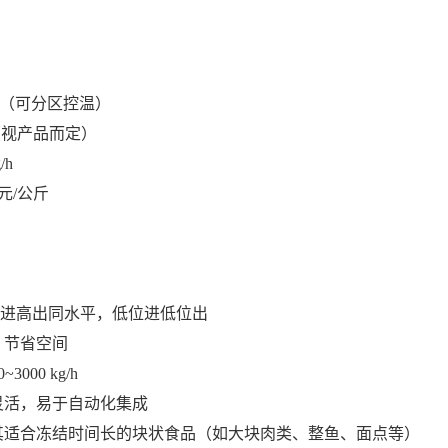
45℃（可分区控温）
分钟（视产品而定）
/h
5 元/公斤
低进高出
同水平，低位进低位出
，节省空间
0~3000 kg/h
灵活，易于自动化集成
其适合冻结时间长的块状食品（如大块肉类、整鱼、面点等）