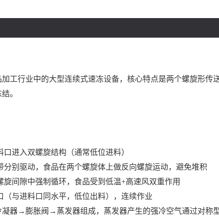
品加工行业中的大型连续式速冻设备，核心特点是两个螺旋形传
冻结。
料口进入双螺旋结构（通常低位进料）
带分别驱动，食品在两个螺旋体上做反向螺旋运动，避免堆积
螺旋间隙中强制循环，食品受到低温+高速风双重作用
口（与进料口同水平，低位出料），连续作业
冷凝器→膨胀阀→蒸发器组成，蒸发器产生的强冷空气通过对称